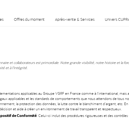
es
Offres du moment
Après-vente & Services
Univers CUPR
naire et collaborateurs est primordiale. Notre grande visibilité, notre histoire et la
é et à l’Intégrité.
s et réglementations applicables au Groupe VGRF en France comme à l’international, ma
s légaux applicables et les standards de comportements que nous attendons de tous no
ironnement, la protection des données, la lutte contre le blanchiment d’argent, etc. E
de décision et aide à créer un environnement de travail transparent et respectueux.
spositif de Conformité
. Celui-ci inclut des procédures rigoureuses et des contrôles