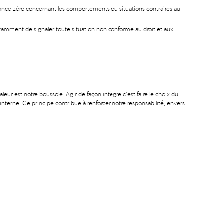
rance zéro concernant les comportements ou situations contraires au
 notamment de signaler toute situation non conforme au droit et aux
ur est notre boussole. Agir de façon intègre c’est faire le choix du
e interne. Ce principe contribue à renforcer notre responsabilité, envers