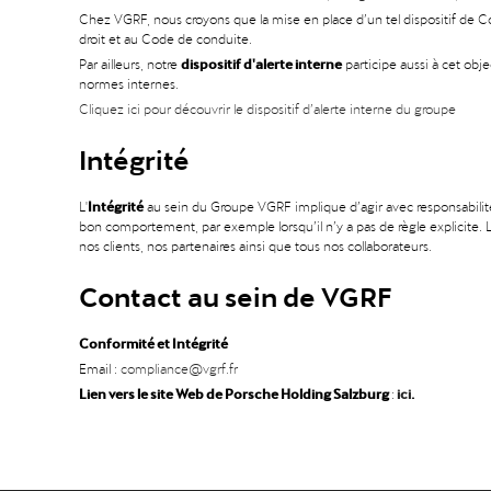
Chez VGRF, nous croyons que la mise en place d’un tel dispositif de 
droit et au Code de conduite.
dispositif d'alerte interne
Par ailleurs, notre
participe aussi à cet obj
normes internes.
Cliquez ici pour découvrir le dispositif d’alerte interne du groupe
Intégrité
Intégrité
L'
au sein du Groupe VGRF implique d’agir avec responsabilité,
bon comportement, par exemple lorsqu’il n’y a pas de règle explicite. L’i
nos clients, nos partenaires ainsi que tous nos collaborateurs.
Contact au sein de VGRF
Conformité
et Intégrité
Email :
compliance@vgrf.fr
Lien vers le site Web de Porsche Holding Salzburg
ici
.
: