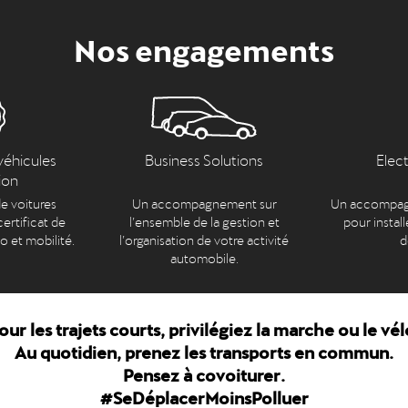
Nos engagements
véhicules
Business Solutions
Elec
ion
e voitures
Un accompagnement sur
Un accompag
ertificat de
l’ensemble de la gestion et
pour install
to et mobilité.
l’organisation de votre activité
d
automobile.
our les trajets courts, privilégiez la marche ou le vél
Au quotidien, prenez les transports en commun.
Pensez à covoiturer.
#SeDéplacerMoinsPolluer