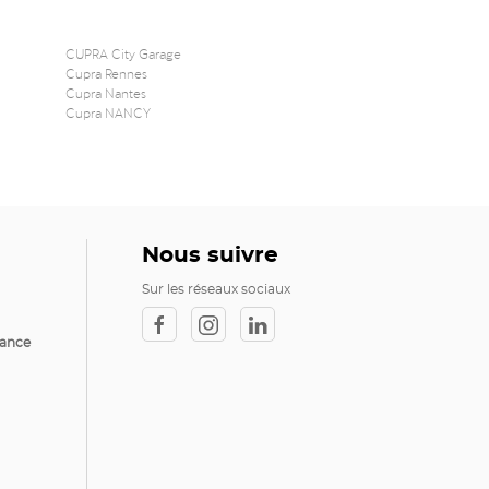
CUPRA City Garage
Cupra Rennes
Cupra Nantes
Cupra NANCY
Nous suivre
Sur les réseaux sociaux
rance