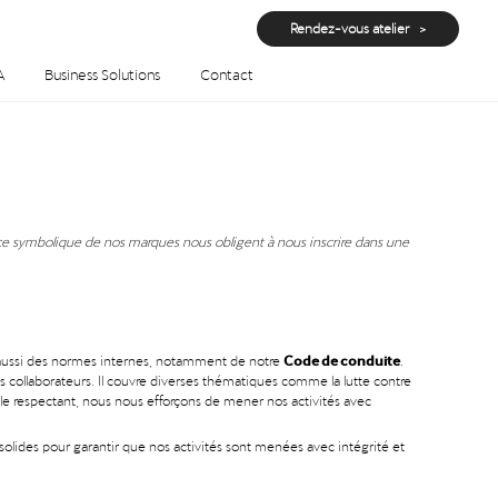
Rendez-vous atelier
A
Business Solutions
Contact
 force symbolique de nos marques nous obligent à nous inscrire dans une
Code de conduite
is aussi des normes internes, notamment de notre
.
s collaborateurs. Il couvre diverses thématiques comme la lutte contre
n le respectant, nous nous efforçons de mener nos activités avec
 solides pour garantir que nos activités sont menées avec intégrité et