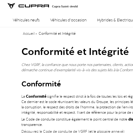
Cupra Saint-Avold
Véhicules neufs
Véhicules d’occasion
Hybrides & Electriqu
Accueil
>
Conformité et Intégrité
Conformité et Intégrité
Chez VGRF, la confiance que nous porte nos partenaires, clients, action
démarche continue d’exemplarité vis-à-vis des sujets liés à la Conformit
Conformité
Conformité
La
signifie le respect strict à la fois de toutes les loi
Ce dernier est le socle réunissant les valeurs du Groupe, les principe
la corruption, le respect des droits de l’homme, la protection de l’env
intégrité, responsabilité et respect. Il sert de référence pour la prise 
di
Le Code de conduite constitue également le point central de notre
transparence.
Découvrez le Code de conduite de VGRF
(et le
glossaire annexé
)