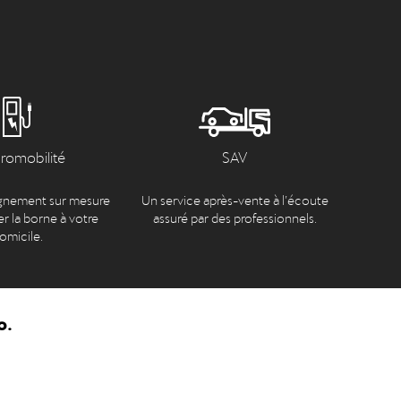
tromobilité
SAV
nement sur mesure
Un service après-vente à l’écoute
er la borne à votre
assuré par des professionnels.
omicile.
o.