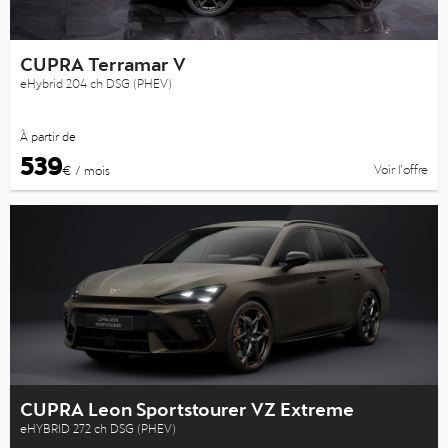
CUPRA Terramar V
eHybrid 204 ch DSG (PHEV)
À partir de
539
Voir l’offre
€ / mois
CUPRA Leon Sportstourer VZ Extreme
eHYBRID 272 ch DSG (PHEV)