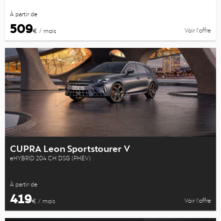
À partir de
509
Voir l’offre
€ / mois
CUPRA Leon Sportstourer V
eHYBRID 204 CH DSG (PHEV)
À partir de
419
Voir l’offre
€ / mois