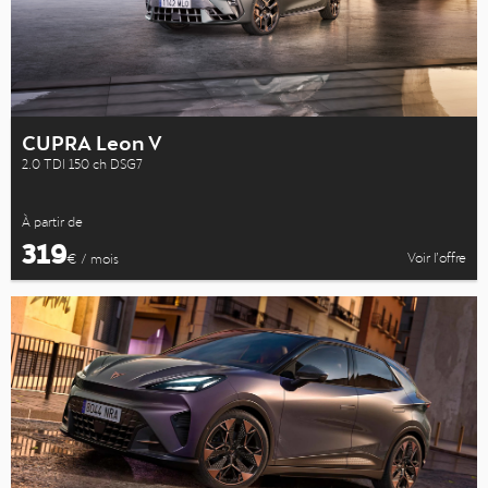
CUPRA Leon V
2.0 TDI 150 ch DSG7
À partir de
319
Voir l’offre
€ / mois