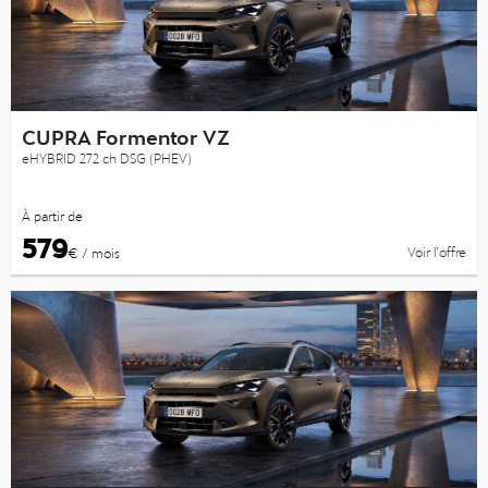
CUPRA Formentor VZ
eHYBRID 272 ch DSG (PHEV)
À partir de
579
Voir l’offre
€ / mois