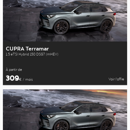
CUPRA Terramar
1.5 eTSI Hybrid 150 DSG7 (mHEV)
À partir de
309
Voir l’offre
€ / mois