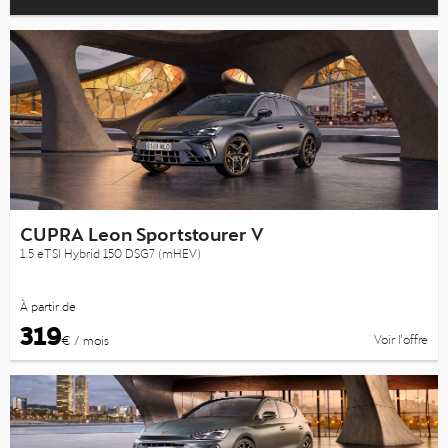
CUPRA Leon Sportstourer V
1.5 eTSI Hybrid 150 DSG7 (mHEV)
À partir de
319
Voir l’offre
€ / mois