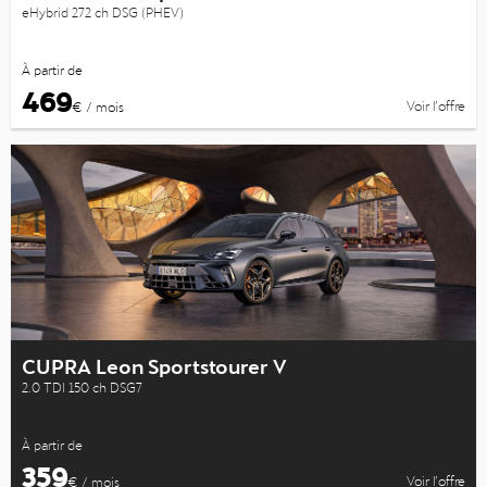
eHybrid 272 ch DSG (PHEV)
À partir de
469
Voir l’offre
€ / mois
CUPRA Leon Sportstourer V
2.0 TDI 150 ch DSG7
À partir de
359
Voir l’offre
€ / mois