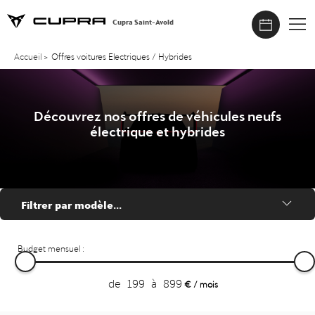
Cupra Saint-Avold
Accueil
>
Offres voitures Electriques / Hybrides
Découvrez nos offres de véhicules neufs
électrique et hybrides
Filtrer par modèle...
Budget mensuel :
de
199
à
899
€ / mois