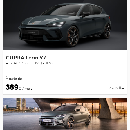
CUPRA Leon VZ
eHYBRID 272 CH DSG (PHEV)
À partir de
389
Voir l’offre
€ / mois