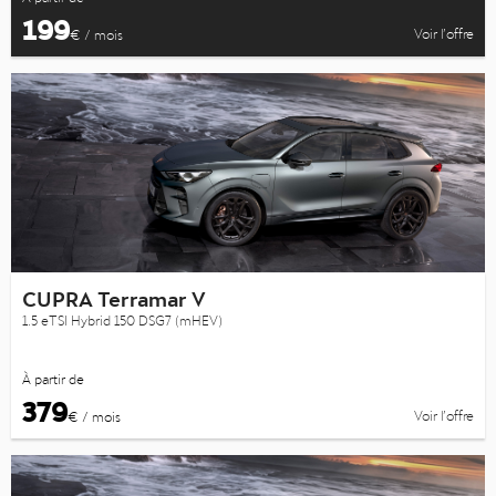
199
Voir l’offre
€ / mois
CUPRA Terramar V
1.5 eTSI Hybrid 150 DSG7 (mHEV)
À partir de
379
Voir l’offre
€ / mois