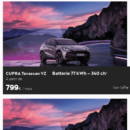
Batterie 77 kWh – 340 ch⁷
CUPRA Tavascan VZ
À partir de
799
Voir l’offre
€ / mois