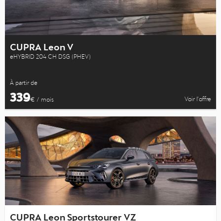
CUPRA Leon V
eHYBRID 204 CH DSG (PHEV)
À partir de
339
Voir l’offre
€ / mois
CUPRA Leon Sportstourer VZ