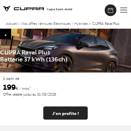
Cupra Saint-Avold
Accueil
>
Nos offres véhicules Electriques / Hybrides
>
CUPRA Raval Plus
<
CUPRA Raval Plus
Batterie 37 kWh (136ch)
À partir de
199
*
€ / mois
Offre valable jusqu’au 31/08/2026
J'en profite !