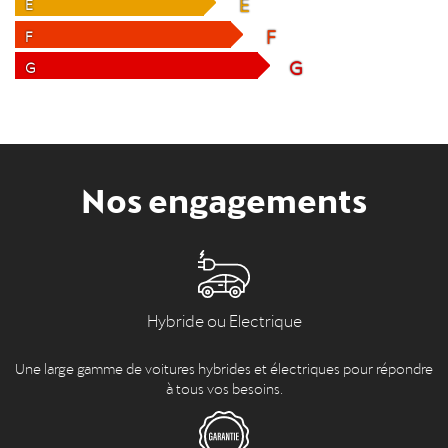
E
E
F
F
G
G
Nos engagements
Hybride ou Electrique
Une large gamme de voitures hybrides et électriques pour répondre
à tous vos besoins.