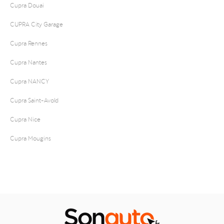
Cupra Douai
CUPRA City Garage
Cupra Rennes
Cupra Nantes
Cupra NANCY
Cupra Saint-Avold
Cupra Nice
Cupra Mougins