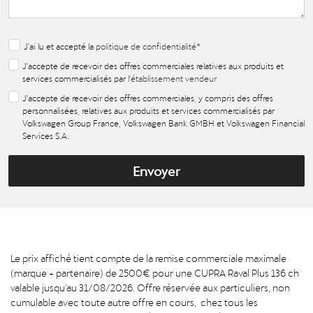
J'ai lu et accepté la
politique de confidentialité
*
J'accepte de recevoir des offres commerciales relatives aux produits et
services commercialisés par
l'établissement vendeur
J'accepte de recevoir des offres commerciales, y compris des offres
personnalisées, relatives aux produits et services commercialisés par
Volkswagen Group France, Volkswagen Bank GMBH et Volkswagen Financial
Services S.A.
Envoyer
Le prix affiché tient compte de la remise commerciale maximale
(marque + partenaire) de 2500€ pour une CUPRA Raval Plus 136 ch
valable jusqu'au 31/08/2026. Offre réservée aux particuliers, non
cumulable avec toute autre offre en cours, chez tous les