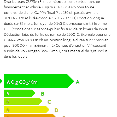
Distributeurs CUPRA (France métropolitaine) présentant ce
financement et valable jusqu’au 31/08/2026 pour toute
commande d’une CUPRA Raval Plus 136 ch passée avant le
31/08/2026 et livrée avant le 31/01/2027. (1) Location longue
durée sur 37 mois. 1er loyer de 6 145 € correspondant à la prime
CEE (conditions sur service-public.fr) suivi de 36 loyers de 199 €.
Déduction faite de l'offre de remise de 2500 €. Exemple pour une
CUPRA Raval Plus 136 ch en location longue durée sur 37 mois et
pour 30000 km maximum. (2) Contrat d'entretien VIP souscrit
auprès de Volkswagen Bank GmbH, coût mensuel de 8,1€ inclus
dans les loyers.
A
A
0
g
CO
/Km
2
B
B
C
C
D
D