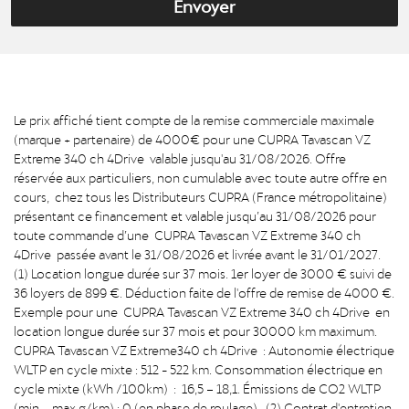
Envoyer
Le prix affiché tient compte de la remise commerciale maximale
(marque + partenaire) de 4000€ pour une CUPRA Tavascan VZ
Extreme 340 ch 4Drive valable jusqu'au 31/08/2026. Offre
réservée aux particuliers, non cumulable avec toute autre offre en
cours, chez tous les Distributeurs CUPRA (France métropolitaine)
présentant ce financement et valable jusqu’au 31/08/2026 pour
toute commande d’une CUPRA Tavascan VZ Extreme 340 ch
4Drive passée avant le 31/08/2026 et livrée avant le 31/01/2027.
(1) Location longue durée sur 37 mois. 1er loyer de 3000 € suivi de
36 loyers de 899 €. Déduction faite de l'offre de remise de 4000 €.
Exemple pour une CUPRA Tavascan VZ Extreme 340 ch 4Drive en
location longue durée sur 37 mois et pour 30000 km maximum.
CUPRA Tavascan VZ Extreme340 ch 4Drive : Autonomie électrique
WLTP en cycle mixte : 512 - 522 km. Consommation électrique en
cycle mixte (kWh /100km) : 16,5 – 18,1. Émissions de CO2 WLTP
(min – max g/km) : 0 (en phase de roulage). (2) Contrat d'entretien