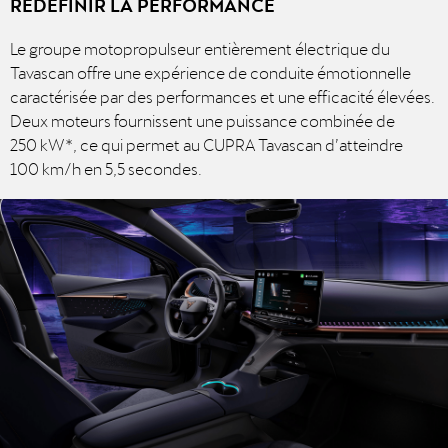
REDÉFINIR LA PERFORMANCE
Le groupe motopropulseur entièrement électrique du
Tavascan offre une expérience de conduite émotionnelle
caractérisée par des performances et une efficacité élevées.
Deux moteurs fournissent une puissance combinée de
250 kW*, ce qui permet au CUPRA Tavascan d’atteindre
100 km/h en 5,5 secondes.