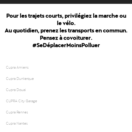
Pour les trajets courts, privilégiez la marche ou
le vélo.
Au quotidien, prenez les transports en commun.
Pensez à covoiturer.
#SeDéplacerMoinsPolluer
Cupra Amiens
Cupra Dunkerque
Cupra Douai
CUPRA City Garage
Cupra Rennes
Cupra Nantes