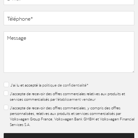
J'ai lu et accepté la
politique de confidentialité
*
J'accepte de recevoir des offres commerciales relatives aux produits et
services commercialisés par
l'établissement vendeur
J'accepte de recevoir des offres commerciales, y compris des offres
personnalisées, relatives aux produits et services commercialisés par
Volkswagen Group France, Volkswagen Bank GMBH et Volkswagen Financial
Services S.A.