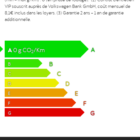
VIP souscrit auprès de Volkswagen Bank GmbH, coût mensuel de
8,1€ inclus dans les loyers. (3) Garantie 2 ans + 1 an de garantie
additionnelle.
A
A
0
g
CO
/Km
2
B
B
C
C
D
D
E
E
F
F
G
G