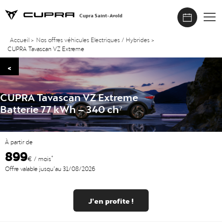
Cupra Saint-Avold
Accueil
>
Nos offres véhicules Electriques / Hybrides
>
CUPRA Tavascan VZ Extreme
<
CUPRA Tavascan VZ Extreme
Batterie 77 kWh – 340 ch⁷
À partir de
899
*
€ / mois
Offre valable jusqu’au 31/08/2026
J'en profite !