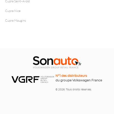
Cupra Saint-Avold
Cupra Nice
Cupra Mougins
N°1 des distributeurs
du groupe Volkswagen France
© 2026. Tous droits réservés.