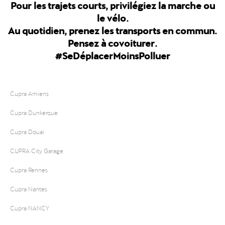
Pour les trajets courts, privilégiez la marche ou
le vélo.
Au quotidien, prenez les transports en commun.
Pensez à covoiturer.
#SeDéplacerMoinsPolluer
Cupra Amiens
Cupra Dunkerque
Cupra Douai
CUPRA City Garage
Cupra Rennes
Cupra Nantes
Cupra NANCY