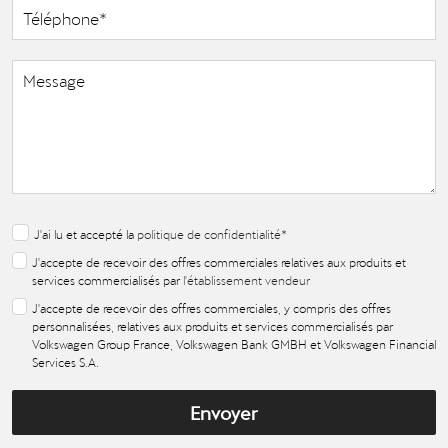
J'ai lu et accepté la
politique de confidentialité
*
J'accepte de recevoir des offres commerciales relatives aux produits et
services commercialisés par
l'établissement vendeur
J'accepte de recevoir des offres commerciales, y compris des offres
personnalisées, relatives aux produits et services commercialisés par
Volkswagen Group France, Volkswagen Bank GMBH et Volkswagen Financial
Services S.A.
Envoyer