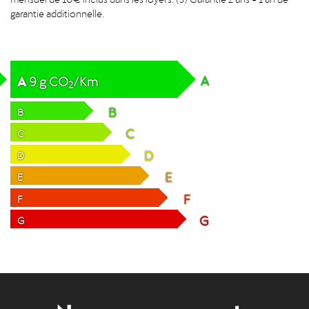
garantie additionnelle.
A
A
9
g
CO
/Km
2
B
B
C
C
D
D
E
E
F
F
G
G
Nos engagements