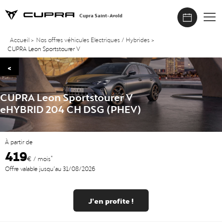
Cupra Saint-Avold
Accueil
>
Nos offres véhicules Electriques / Hybrides
>
CUPRA Leon Sportstourer V
<
CUPRA Leon Sportstourer V
eHYBRID 204 CH DSG (PHEV)
À partir de
419
*
€ / mois
Offre valable jusqu’au 31/08/2026
J'en profite !