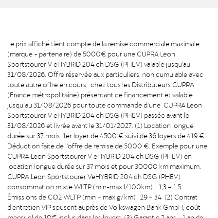
Le prix affiché tient compte de la remise commerciale maximale
(marque + partenaire) de 5000€ pour une CUPRA Leon
Sportstourer V eHYBRID 204 ch DSG (PHEV) valable jusqu'au
31/08/2026. Offre réservée aux particuliers, non cumulable avec
toute autre offre en cours, chez tous les Distributeurs CUPRA
(France métropolitaine) présentant ce financement et valable
jusqu’au 31/08/2026 pour toute commande d’une CUPRA Leon
Sportstourer V eHYBRID 204 ch DSG (PHEV) passée avant le
31/08/2026 et livrée avant le 31/01/2027. (1) Location longue
durée sur 37 mois. 1er loyer de 4500 € suivi de 36 loyers de 419 €.
Déduction faite de l'offre de remise de 5000 €. Exemple pour une
CUPRA Leon Sportstourer V eHYBRID 204 ch DSG (PHEV) en
location longue durée sur 37 mois et pour 30000 km maximum.
CUPRA Leon Sportstourer VeHYBRID 204 ch DSG (PHEV)
consommation mixte WLTP (min-max l/100km) : 1,3 – 1,5.
Émissions de CO2 WLTP (min – max g/km) : 29 – 34 (2) Contrat
d'entretien VIP souscrit auprès de Volkswagen Bank GmbH, coût
mensuel de 10€ inclus dans les loyers. (3) Garantie 2 ans + 1 an de