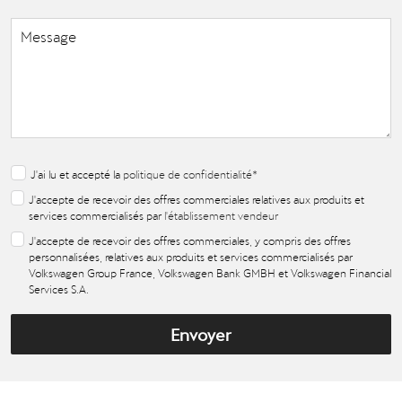
J'ai lu et accepté la
politique de confidentialité
*
J'accepte de recevoir des offres commerciales relatives aux produits et
services commercialisés par
l'établissement vendeur
J'accepte de recevoir des offres commerciales, y compris des offres
personnalisées, relatives aux produits et services commercialisés par
Volkswagen Group France, Volkswagen Bank GMBH et Volkswagen Financial
Services S.A.
Envoyer