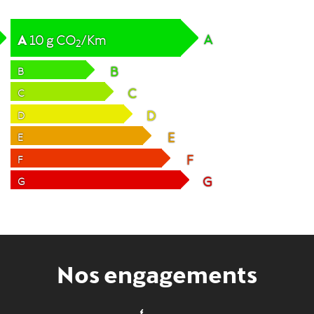
A
A
10
g
CO
/Km
2
B
B
C
C
D
D
E
E
F
F
G
G
Nos engagements