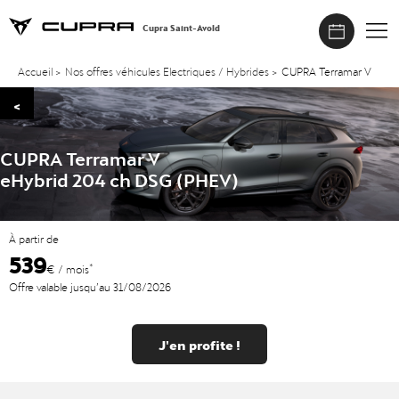
Cupra Saint-Avold
Accueil
>
Nos offres véhicules Electriques / Hybrides
>
CUPRA Terramar V
<
CUPRA Terramar V
eHybrid 204 ch DSG (PHEV)
À partir de
539
*
€ / mois
Offre valable jusqu’au 31/08/2026
J'en profite !