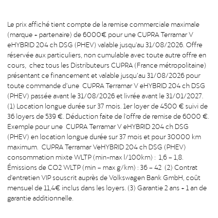
Le prix affiché tient compte de la remise commerciale maximale
(marque + partenaire) de 6000€ pour une CUPRA Terramar V
eHYBRID 204 ch DSG (PHEV) valable jusqu'au 31/08/2026. Offre
réservée aux particuliers, non cumulable avec toute autre offre en
cours, chez tous les Distributeurs CUPRA (France métropolitaine)
présentant ce financement et valable jusqu’au 31/08/2026 pour
toute commande d’une CUPRA Terramar V eHYBRID 204 ch DSG
(PHEV) passée avant le 31/08/2026 et livrée avant le 31/01/2027.
(1) Location longue durée sur 37 mois. 1er loyer de 4500 € suivi de
36 loyers de 539 €. Déduction faite de l'offre de remise de 6000 €.
Exemple pour une CUPRA Terramar V eHYBRID 204 ch DSG
(PHEV) en location longue durée sur 37 mois et pour 30000 km
maximum. CUPRA Terramar VeHYBRID 204 ch DSG (PHEV)
consommation mixte WLTP (min-max l/100km) : 1,6 – 1,8.
Émissions de CO2 WLTP (min – max g/km) : 36 – 42 (2) Contrat
d'entretien VIP souscrit auprès de Volkswagen Bank GmbH, coût
mensuel de 11,4€ inclus dans les loyers. (3) Garantie 2 ans + 1 an de
garantie additionnelle.