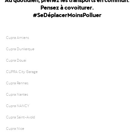
Pensez à covoiturer.
#SeDéplacerMoinsPolluer
Cupra Amiens
Cupra Dunkerque
Cupra Douai
CUPRA City Garage
Cupra Rennes
Cupra Nantes
Cupra NANCY
Cupra Saint-Avold
Cupra Nice