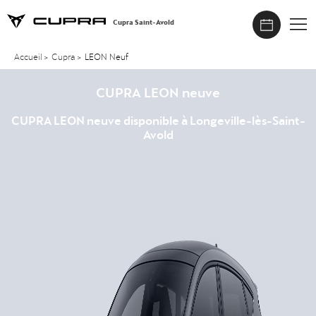
Cupra Saint-Avold
Accueil
>
Cupra
>
LEON Neuf
CUPRA LEON neuve
CUPRA LEON neuve disponible à Longeville-lès-Saint-
Avold