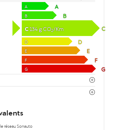
A
A
B
B
C
C
134
g
CO
/Km
2
D
D
E
E
F
F
G
G
valents
 le réseau Sonauto