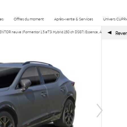
es
Offres du moment
Après-vente & Services
Univers CUPR
OR neuve (Formentor 1.5 eTSI Hybrid 150 ch DSG7) Essence, Automatique à Long
Reveni