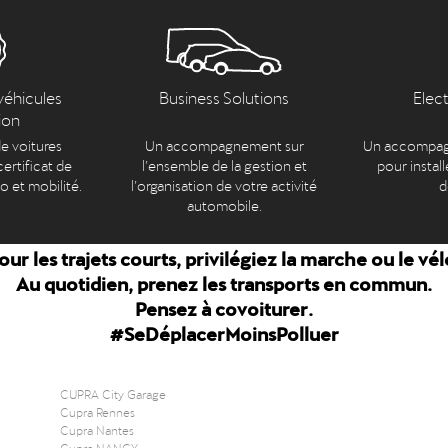
véhicules
Business Solutions
Elec
ion
e voitures
Un accompagnement sur
Un accompag
ertificat de
l’ensemble de la gestion et
pour install
to et mobilité.
l’organisation de votre activité
d
automobile.
our les trajets courts, privilégiez la marche ou le vél
Au quotidien, prenez les transports en commun.
Pensez à covoiturer.
#SeDéplacerMoinsPolluer
CUPRA City Garage
Cupra Rennes
Cupra Nantes
Cupra NANCY