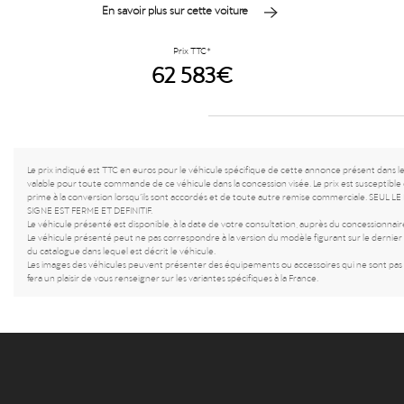
En savoir plus sur cette voiture
Prix TTC*
62 583€
Le prix indiqué est TTC en euros pour le véhicule spécifique de cette annonce présent dans l
valable pour toute commande de ce véhicule dans la concession visée. Le prix est susceptible 
prime à la conversion lorsqu’ils sont accordés et de toute autre remise commerciale. 
SIGNE EST FERME ET DEFINITIF.
Le véhicule présenté est disponible, à la date de votre consultation, auprès du concessionnaire
Le véhicule présenté peut ne pas correspondre à la version du modèle figurant sur le dernier c
du catalogue dans lequel est décrit le véhicule.
Les images des véhicules peuvent présenter des équipements ou accessoires qui ne sont pas c
fera un plaisir de vous renseigner sur les variantes spécifiques à la France.