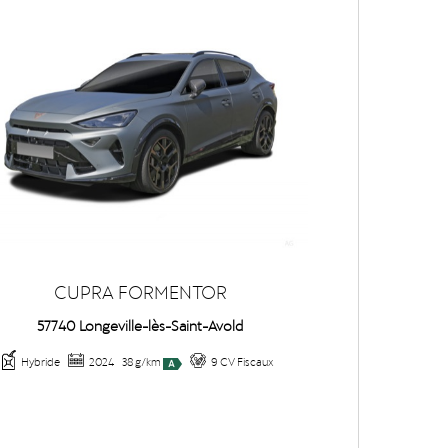
CUPRA FORMENTOR
57740 Longeville-lès-Saint-Avold
Hybride
2024
38 g/km
9 CV Fiscaux