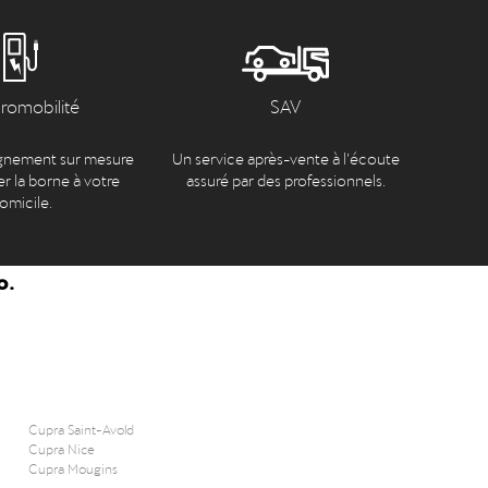
tromobilité
SAV
nement sur mesure
Un service après-vente à l’écoute
er la borne à votre
assuré par des professionnels.
omicile.
o.
Cupra Saint-Avold
Cupra Nice
Cupra Mougins