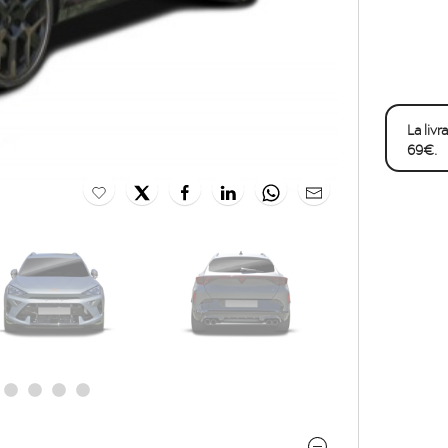
La liv
69€.