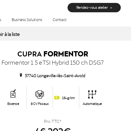
Rendez-vous atelier
A
Business Solutions
Contact
eville-lès-Saint-Avold
r à la liste
CUPRA
FORMENTOR
Formentor 1.5 eTSI Hybrid 150 ch DSG7
57740 Longeville-lès-Saint-Avold
134 g/km
Essence
8 CV Fiscaux
Automatique
Prix TTC*
46 292€