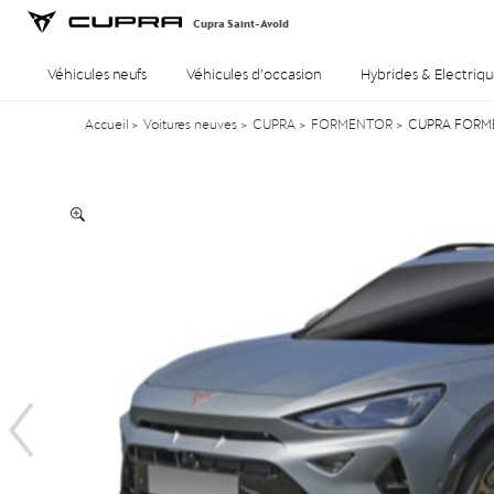
Cupra Saint-Avold
Véhicules neufs
Véhicules d’occasion
Hybrides & Electriqu
Accueil
>
Voitures neuves
>
CUPRA
>
FORMENTOR
>
CUPRA FORMENT