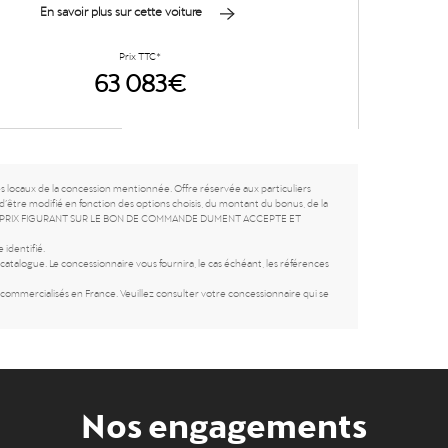
En savoir plus sur cette voiture
Prix TTC*
63 083€
es locaux de la concession mentionnée. Offre réservée aux particuliers
d’être modifié en fonction des options choisis, du montant du bonus, de la
SEUL LE PRIX FIGURANT SUR LE BON DE COMMANDE DUMENT ACCEPTE ET
 identifié.
atalogue. Le concessionnaire vous fournira, le cas échéant, les références
ommercialisés en France. Veuillez consulter votre concessionnaire qui se
Nos engagements