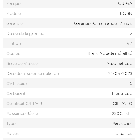
Marque
CUPRA
Modèle
BORN
Garantie
Garantie Performance 12 mois
Durée de la garantie
12
Finition
VZ
Couleur
Blanc Nevada métallisé
Boîte de Vitesse
Automatique
Date de mise en circulation
21/04/2023
CV Fiscaux
5
Carburant
Electrique
Certificat CRIT’AIR
CRIT'Air 0
Puissance Réelle
230Ch din
Type
Particulier
Portes
5 portes