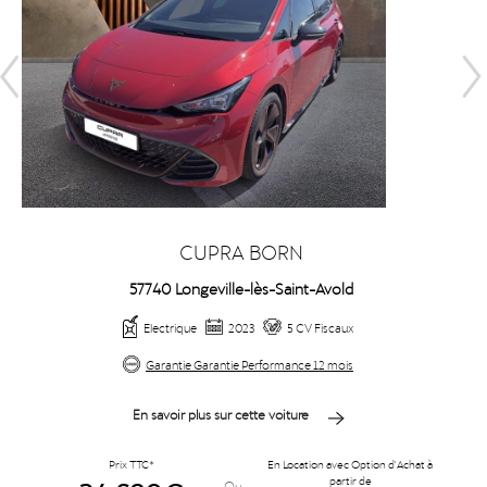
CUPRA BORN
57740 Longeville-lès-Saint-Avold
Electrique
2023
5 CV Fiscaux
Garantie Garantie Performance 12 mois
En savoir plus sur cette voiture
Prix TTC*
En Location avec Option d'Achat à
partir de
Ou