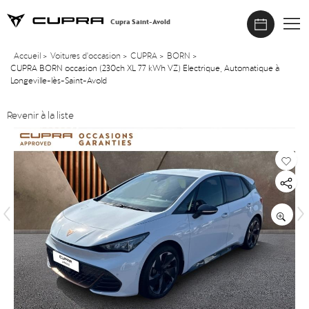
Cupra Saint-Avold
Accueil
>
Voitures d'occasion
>
CUPRA
>
BORN
>
CUPRA BORN occasion (230ch XL 77 kWh VZ) Electrique, Automatique à
Longeville-lès-Saint-Avold
Revenir à la liste