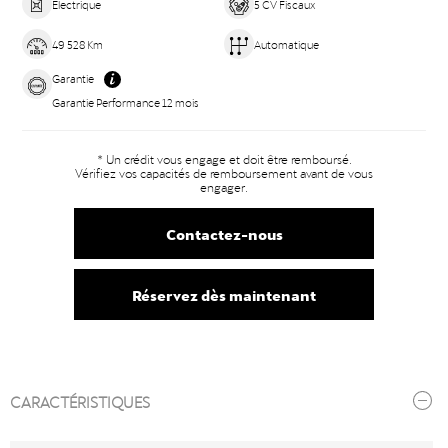
Electrique
5 CV Fiscaux
49 528 Km
Automatique
Garantie
Garantie Performance 12 mois
* Un crédit vous engage et doit être remboursé.
Vérifiez vos capacités de remboursement avant de vous
engager.
Contactez-nous
Réservez dès maintenant
CARACTÉRISTIQUES