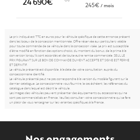
24 690€
245€
/ mois
Le prix indiqué est TTC en euros pour le véhicule spécifique de cette annonce présent
dans les locaux de la concession mentionnée. Offre réservée aux particuliers valable
pour toute commande de ce véhicule dans la concession visée. Le prix est susceptible
d’être modifié en fonction des options choisis, du montant du bonus, de la prime à la
conversion lorsqu’ils sont accordés et de toute autre remise commerciale. SEUL LE
PRIX FIGURANT SUR LE BON DE COMMANDE DUMENT ACCEPTE ET SIGNE EST FERME
ET DEFINITIF.
Le véhicule présenté est disponible, à la date de votre consultation, auprès du
concessionnaire identifié.
Le véhicule présenté peut ne pas correspondre à la version du modèle figurant sur le
dernier catalogue. Le concessionnaire vous fournira, le cas échéant, les références du
catalogue dans lequel est décrit le véhicule.
Les images des véhicules peuvent présenter des équipements ou accessoires qui ne
sont pas commercialisés en France. Veuillez consulter votre concessionnaire qui se fera
un plaisir de vous renseigner sur les variantes spécifiques à la France.
Nos engagements