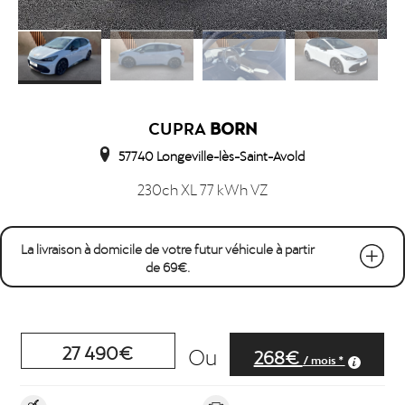
CUPRA
BORN
57740 Longeville-lès-Saint-Avold
230ch XL 77 kWh VZ
La livraison à domicile de votre futur véhicule à partir
de 69€.
27 490€
Ou
268€
/ mois *