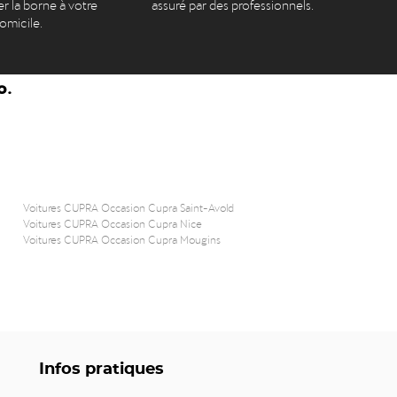
er la borne à votre
assuré par des professionnels.
omicile.
o.
Voitures CUPRA Occasion Cupra Saint-Avold
Voitures CUPRA Occasion Cupra Nice
Voitures CUPRA Occasion Cupra Mougins
Infos pratiques