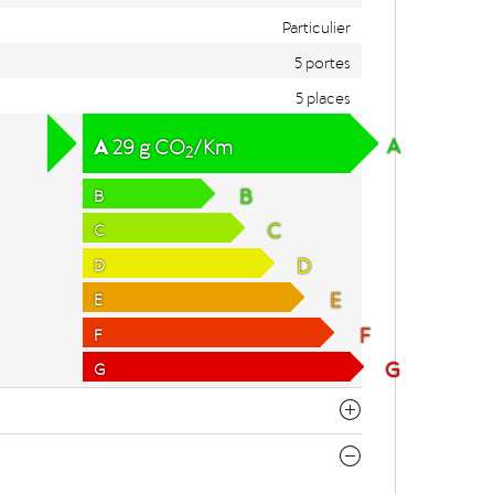
Particulier
5 portes
5 places
A
A
29
g
CO
/Km
2
B
B
C
C
D
D
E
E
F
F
G
G