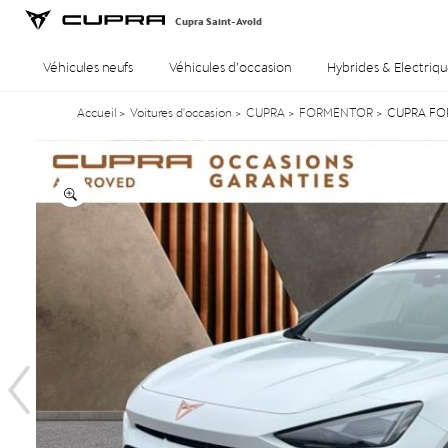
Cupra Saint-Avold
Véhicules neufs
Véhicules d’occasion
Hybrides & Electriqu
Accueil
>
Voitures d'occasion
>
CUPRA
>
FORMENTOR
>
CUPRA FORM