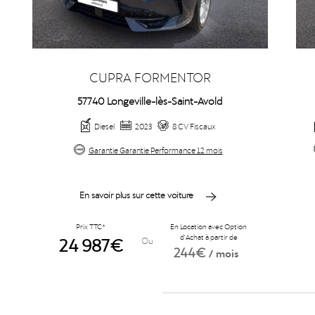
CUPRA FORMENTOR
57740 Longeville-lès-Saint-Avold
Diesel
2023
8 CV Fiscaux
Garantie Garantie Performance 12 mois
En savoir plus sur cette voiture
Prix TTC*
En Location avec Option
24 987€
d'Achat à partir de
Ou
244€
/ mois