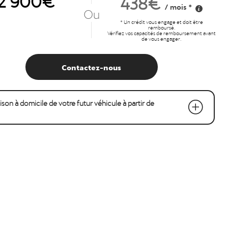
438€
/ mois *
Ou
* Un crédit vous engage et doit être
remboursé.
Vérifiez vos capacités de remboursement avant
de vous engager.
Contactez-nous
raison à domicile de votre futur véhicule à partir de