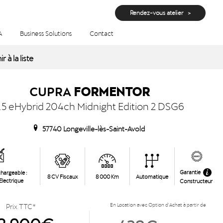
Rendez-vous atelier
A
Business Solutions
Contact
 Essence/Electrique, Automatique à Longeville-lès-Saint-Avold
r à la liste
CUPRA
FORMENTOR
.5 eHybrid 204ch Midnight Edition 2 DSG6
57740 Longeville-lès-Saint-Avold
Garantie
hargeable :
8 CV Fiscaux
8 000 Km
Automatique
lectrique
Constructeur
Prix TTC*
En Location avec Option d'Achat à partir de
2 900€