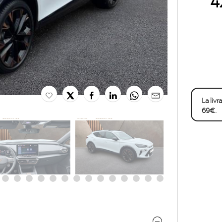
La liv
69€.