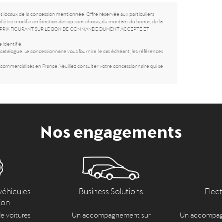
es locaux de la concession mentionnée. Offre réservée aux particuliers
d’être modifié en fonction des options choisis, du montant du bonus, de la
SEUL LE PRIX FIGURANT SUR LE BON DE COMMANDE DUMENT ACCEPTE ET
 identifié.
atalogue. Le concessionnaire vous fournira, le cas échéant, les références
ommercialisés en France. Veuillez consulter votre concessionnaire qui se
Nos engagements
véhicules
Business Solutions
Elec
ion
e voitures
Un accompagnement sur
Un accompag