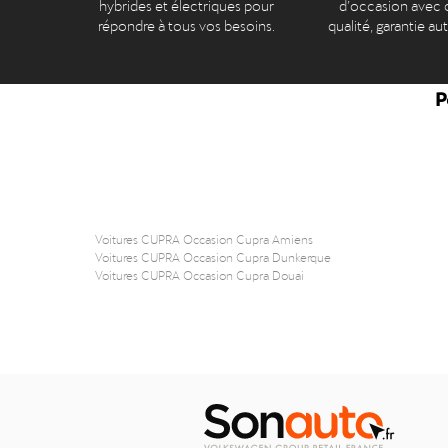
hybrides et électriques pour
d’occasion avec c
répondre à tous vos besoins.
qualité, garantie au
P
Voitures CUPRA Occasion Cupra Amiens
Voitures CUPRA Occasion Cupra Dunkerque
Voitures CUPRA Occasion Cupra Douai