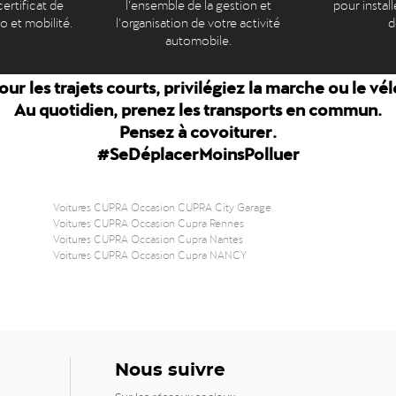
ertificat de
l’ensemble de la gestion et
pour install
to et mobilité.
l’organisation de votre activité
d
automobile.
our les trajets courts, privilégiez la marche ou le vél
Au quotidien, prenez les transports en commun.
Pensez à covoiturer.
#SeDéplacerMoinsPolluer
Voitures CUPRA Occasion CUPRA City Garage
Voitures CUPRA Occasion Cupra Rennes
Voitures CUPRA Occasion Cupra Nantes
Voitures CUPRA Occasion Cupra NANCY
Nous suivre