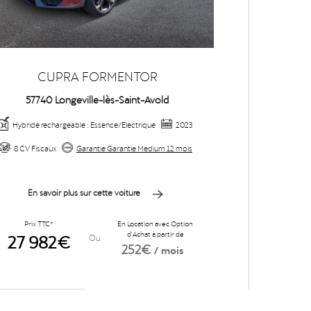
CUPRA FORMENTOR
C
57740 Longeville-lès-Saint-Avold
57740
Hybride rechargeable : Essence/Electrique
2023
Essence/Mi
8 CV Fiscaux
Garantie Garantie Medium 12 mois
Garantie Gara
En savoir plus sur cette voiture
En sav
Prix TTC*
En Location avec Option
Prix TTC
27 982€
d'Achat à partir de
30 9
Ou
252€
/ mois