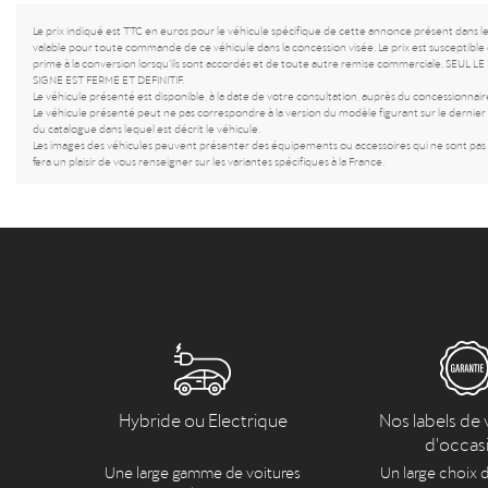
Le prix indiqué est TTC en euros pour le véhicule spécifique de cette annonce présent dans l
valable pour toute commande de ce véhicule dans la concession visée. Le prix est susceptible 
prime à la conversion lorsqu’ils sont accordés et de toute autre remise commerciale. 
SIGNE EST FERME ET DEFINITIF.
Le véhicule présenté est disponible, à la date de votre consultation, auprès du concessionnaire
Le véhicule présenté peut ne pas correspondre à la version du modèle figurant sur le dernier c
du catalogue dans lequel est décrit le véhicule.
Les images des véhicules peuvent présenter des équipements ou accessoires qui ne sont pas c
fera un plaisir de vous renseigner sur les variantes spécifiques à la France.
Hybride ou Electrique
Nos labels de 
d'occas
Une large gamme de voitures
Un large choix d