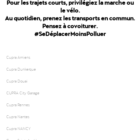
Pour les trajets courts, privilégiez la marche ou
le vélo.
Au quotidien, prenez les transports en commun.
Pensez à covoiturer.
#SeDéplacerMoinsPolluer
Cupra Amiens
Cupra Dunkerque
Cupra Douai
CUPRA City Garage
Cupra Rennes
Cupra Nantes
Cupra NANCY
Cupra Saint-Avold