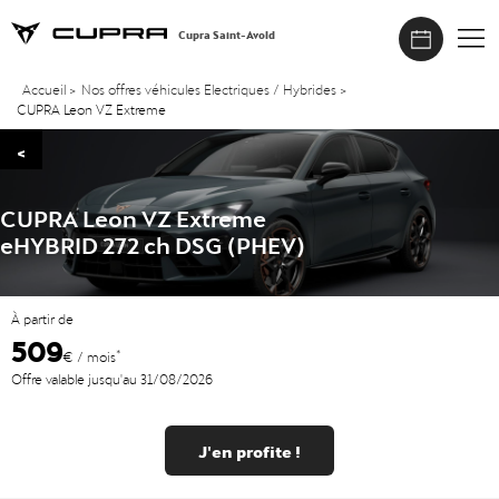
Cupra Saint-Avold
Accueil
>
Nos offres véhicules Electriques / Hybrides
>
CUPRA Leon VZ Extreme
<
CUPRA Leon VZ Extreme
eHYBRID 272 ch DSG (PHEV)
À partir de
509
*
€ / mois
Offre valable jusqu'au 31/08/2026
J'en profite !