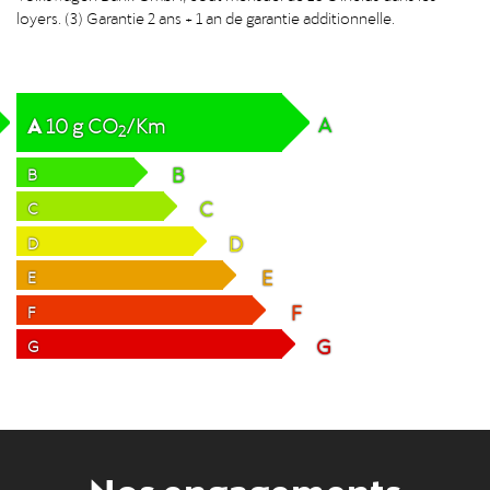
loyers. (3) Garantie 2 ans + 1 an de garantie additionnelle.
A
A
10
g
CO
/Km
2
B
B
C
C
D
D
E
E
F
F
G
G
Nos engagements