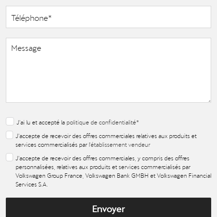
J'ai lu et accepté la
politique de confidentialité
*
J'accepte de recevoir des offres commerciales relatives aux produits et
services commercialisés par
l'établissement vendeur
J'accepte de recevoir des offres commerciales, y compris des offres
personnalisées, relatives aux produits et services commercialisés par
Volkswagen Group France, Volkswagen Bank GMBH et Volkswagen Financial
Services S.A.
Envoyer