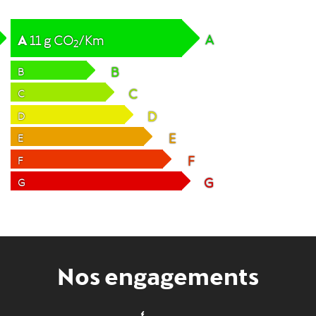
A
A
11
g
CO
/Km
2
B
B
C
C
D
D
E
E
F
F
G
G
Nos engagements