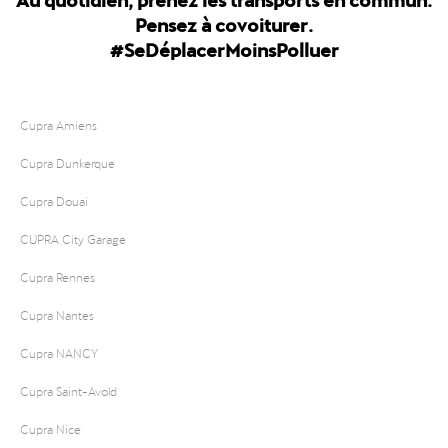
Pensez à covoiturer.
#SeDéplacerMoinsPolluer
Cupra Amiens
Cupra Dunkerque
Cupra Douai
CUPRA City Garage
Cupra Rennes
Cupra Nantes
Cupra NANCY
Cupra Saint-Avold
Cupra Nice