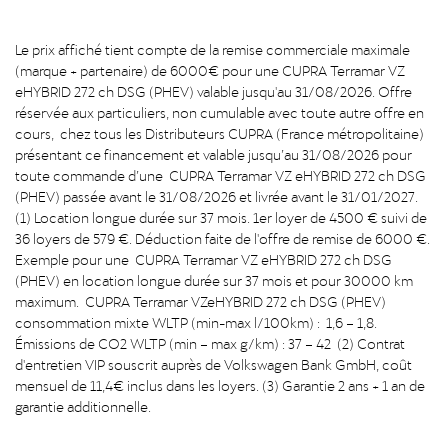
Le prix affiché tient compte de la remise commerciale maximale
(marque + partenaire) de 6000€ pour une CUPRA Terramar VZ
eHYBRID 272 ch DSG (PHEV) valable jusqu'au 31/08/2026. Offre
réservée aux particuliers, non cumulable avec toute autre offre en
cours, chez tous les Distributeurs CUPRA (France métropolitaine)
présentant ce financement et valable jusqu’au 31/08/2026 pour
toute commande d’une CUPRA Terramar VZ eHYBRID 272 ch DSG
(PHEV) passée avant le 31/08/2026 et livrée avant le 31/01/2027.
(1) Location longue durée sur 37 mois. 1er loyer de 4500 € suivi de
36 loyers de 579 €. Déduction faite de l'offre de remise de 6000 €.
Exemple pour une CUPRA Terramar VZ eHYBRID 272 ch DSG
(PHEV) en location longue durée sur 37 mois et pour 30000 km
maximum. CUPRA Terramar VZeHYBRID 272 ch DSG (PHEV)
consommation mixte WLTP (min-max l/100km) : 1,6 – 1,8.
Émissions de CO2 WLTP (min – max g/km) : 37 – 42 (2) Contrat
d'entretien VIP souscrit auprès de Volkswagen Bank GmbH, coût
mensuel de 11,4€ inclus dans les loyers. (3) Garantie 2 ans + 1 an de
garantie additionnelle.