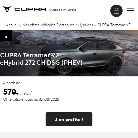
Cupra Saint-Avold
Accueil
>
Nos offres véhicules Electriques / Hybrides
>
CUPRA Terramar VZ
<
CUPRA Terramar VZ
eHybrid 272 CH DSG (PHEV)
À partir de
579
*
€ / mois
Offre valable jusqu’au 31/08/2026
J'en profite !