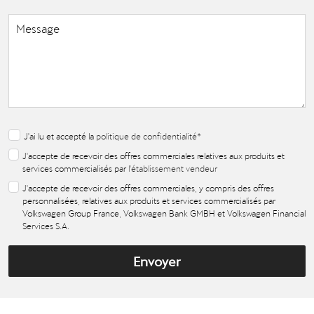
J'ai lu et accepté la
politique de confidentialité
*
J'accepte de recevoir des offres commerciales relatives aux produits et
services commercialisés par
l'établissement vendeur
J'accepte de recevoir des offres commerciales, y compris des offres
personnalisées, relatives aux produits et services commercialisés par
Volkswagen Group France, Volkswagen Bank GMBH et Volkswagen Financial
Services S.A.
Envoyer