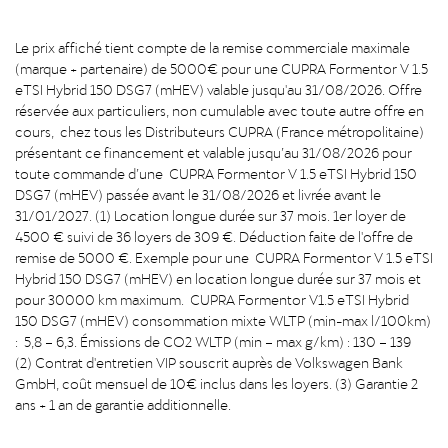
Le prix affiché tient compte de la remise commerciale maximale
(marque + partenaire) de 5000€ pour une CUPRA Formentor V 1.5
eTSI Hybrid 150 DSG7 (mHEV) valable jusqu'au 31/08/2026. Offre
réservée aux particuliers, non cumulable avec toute autre offre en
cours, chez tous les Distributeurs CUPRA (France métropolitaine)
présentant ce financement et valable jusqu’au 31/08/2026 pour
toute commande d’une CUPRA Formentor V 1.5 eTSI Hybrid 150
DSG7 (mHEV) passée avant le 31/08/2026 et livrée avant le
31/01/2027. (1) Location longue durée sur 37 mois. 1er loyer de
4500 € suivi de 36 loyers de 309 €. Déduction faite de l'offre de
remise de 5000 €. Exemple pour une CUPRA Formentor V 1.5 eTSI
Hybrid 150 DSG7 (mHEV) en location longue durée sur 37 mois et
pour 30000 km maximum. CUPRA Formentor V1.5 eTSI Hybrid
150 DSG7 (mHEV) consommation mixte WLTP (min-max l/100km)
: 5,8 – 6,3. Émissions de CO2 WLTP (min – max g/km) : 130 – 139
(2) Contrat d'entretien VIP souscrit auprès de Volkswagen Bank
GmbH, coût mensuel de 10€ inclus dans les loyers. (3) Garantie 2
ans + 1 an de garantie additionnelle.