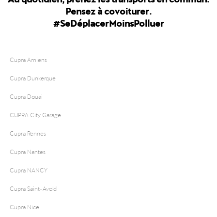
Pensez à covoiturer.
#SeDéplacerMoinsPolluer
Cupra Amiens
Cupra Dunkerque
Cupra Douai
CUPRA City Garage
Cupra Rennes
Cupra Nantes
Cupra NANCY
Cupra Saint-Avold
Cupra Nice