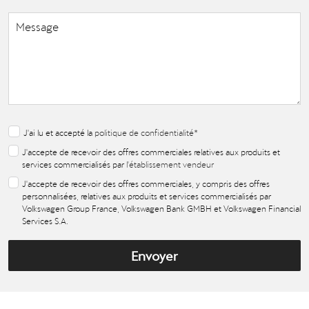
J'ai lu et accepté la
politique de confidentialité
*
J'accepte de recevoir des offres commerciales relatives aux produits et
services commercialisés par
l'établissement vendeur
J'accepte de recevoir des offres commerciales, y compris des offres
personnalisées, relatives aux produits et services commercialisés par
Volkswagen Group France, Volkswagen Bank GMBH et Volkswagen Financial
Services S.A.
Envoyer