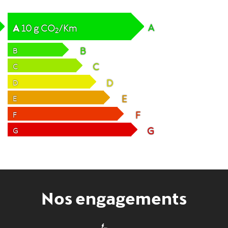
A
A
10
g
CO
/Km
2
B
B
C
C
D
D
E
E
F
F
G
G
Nos engagements