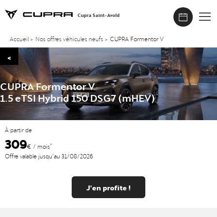
Cupra Saint-Avold
Accueil
>
Nos offres véhicules neufs
>
CUPRA Formentor V
<
CUPRA Formentor V
1.5 eTSI Hybrid 150 DSG7 (mHEV)
À partir de
309
*
€ / mois
Offre valable jusqu’au 31/08/2026
J'en profite !