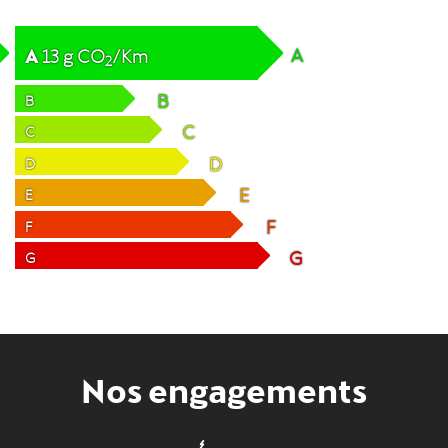
A
A
13
g
CO
/Km
2
B
B
C
C
D
D
E
E
F
F
G
G
Nos engagements