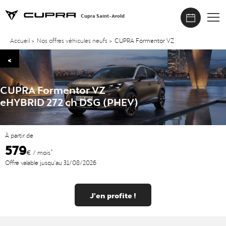
Cupra Saint-Avold
Accueil
>
Nos offres véhicules neufs
>
CUPRA Formentor VZ
<
CUPRA Formentor VZ
eHYBRID 272 ch DSG (PHEV)
À partir de
579
*
€ / mois
Offre valable jusqu'au 31/08/2026
J'en profite !