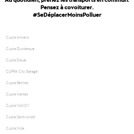
Pensez à covoiturer.
#SeDéplacerMoinsPolluer
Cupra Amiens
Cupra Dunkerque
Cupra Douai
CUPRA City Garage
Cupra Rennes
Cupra Nantes
Cupra NANCY
Cupra Saint-Avold
Cupra Nice