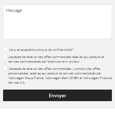
J'ai lu et accepté la
politique de confidentialité
*
J'accepte de recevoir des offres commerciales relatives aux produits et
services commercialisés par
l'établissement vendeur
J'accepte de recevoir des offres commerciales, y compris des offres
personnalisées, relatives aux produits et services commercialisés par
Volkswagen Group France, Volkswagen Bank GMBH et Volkswagen Financial
Services S.A.
Envoyer