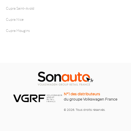
Cupra Saint-Avold
Cupra Nice
Cupra Mougins
N°1 des distributeurs
du groupe Volkswagen France
© 2026. Tous droits réservés.