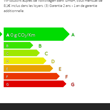
8,1€ inclus dans les loyers. (3) Garantie 2 ans + 1 an de garantie
additionnelle.
A
A
0
g
CO
/Km
2
B
B
C
C
D
D
E
E
F
F
G
G