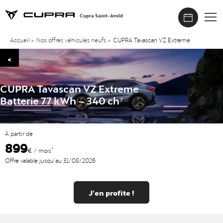
Cupra Saint-Avold
Accueil
>
Nos offres véhicules neufs
>
CUPRA Tavascan VZ Extreme
<
CUPRA Tavascan VZ Extreme
Batterie 77 kWh – 340 ch⁷
À partir de
899
*
€ / mois
Offre valable jusqu’au 31/08/2026
J'en profite !