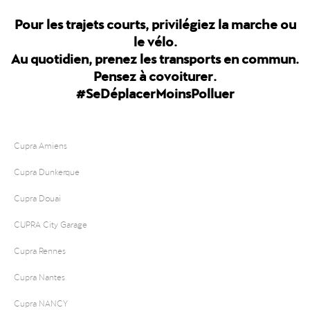
Pour les trajets courts, privilégiez la marche ou
le vélo.
Au quotidien, prenez les transports en commun.
Pensez à covoiturer.
#SeDéplacerMoinsPolluer
Cupra Amiens
Cupra Dunkerque
Cupra Douai
CUPRA City Garage
Cupra Rennes
Cupra Nantes
Cupra NANCY