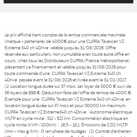
Le prix affiché tient compte de la remise commerciale maximale
(marque + partenaire) de 4000€ pour une CUPRA Tavascan VZ
Extreme 340 ch 4Drive valable jusqu'au 31/08/2026. Offre
réservée aux particuliers, non cumulable avec toute autre offre en
cours, chez tous les Distributeurs CUPRA (France métropolitaine)
présentant ce financement et valable jusqu’au 31/08/2026 pour
toute commande d’une CUPRA Tavascan VZ Extreme 340 ch
4Drive passée avant le 31/08/2026 et livrée avant le 31/01/2027.
(1) Location longue durée sur 37 mois. 1er loyer de 3000 € suivi de
36 loyers de 899 €. Déduction faite de l'offre de remise de 4000 €.
Exemple pour une CUPRA Tavascan VZ Extreme 340 ch 4Drive en
location longue durée sur 37 mois et pour 30000 km maximum.
CUPRA Tavascan VZ Extreme340 ch 4Drive : Autonomie électrique
WLTP en cycle mixte : 512 - 522 km. Consommation électrique en
cycle mixte (kWh /100km) : 16,5 – 18,1. Émissions de CO2 WLTP
(min – max g/km) : 0 (en phase de roulage). (2) Contrat d'entretien
VIP souscrit auprès de Volkswagen Bank GmbH, coût mensuel de